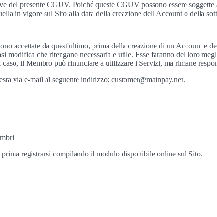
iserve del presente CGUV. Poiché queste CGUV possono essere soggette a 
la in vigore sul Sito alla data della creazione dell'Account o della so
o accettate da quest'ultimo, prima della creazione di un Account e de
iasi modifica che ritengano necessaria e utile. Esse faranno del loro megl
o, il Membro può rinunciare a utilizzare i Servizi, ma rimane responsa
sta via e-mail al seguente indirizzo: customer@mainpay.net.
embri.
prima registrarsi compilando il modulo disponibile online sul Sito.