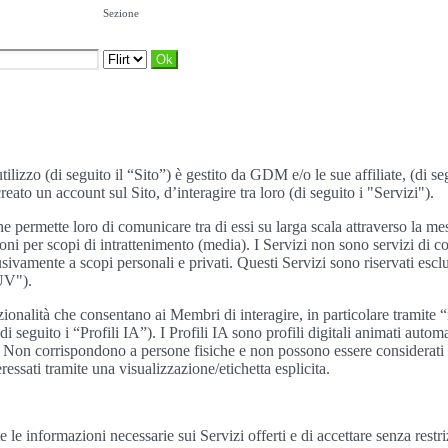
Sezione
utilizzo (di seguito il “Sito”) è gestito da GDM e/o le sue affiliate, (di
ato un account sul Sito, d’interagire tra loro (di seguito i "Servizi").
he permette loro di comunicare tra di essi su larga scala attraverso la me
zioni per scopi di intrattenimento (media). I Servizi non sono servizi di
sivamente a scopi personali e privati. Questi Servizi sono riservati escl
GUV").
onalità che consentano ai Membri di interagire, in particolare tramite “m
 (di seguito i “Profili IA”). I Profili IA sono profili digitali animati au
nte. Non corrispondono a persone fisiche e non possono essere considera
eressati tramite una visualizzazione/etichetta esplicita.
e le informazioni necessarie sui Servizi offerti e di accettare senza re