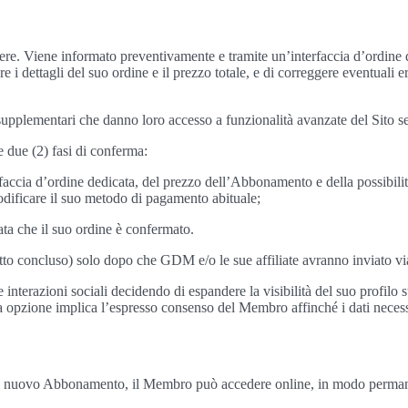
re. Viene informato preventivamente e tramite un’interfaccia d’ordine 
e i dettagli del suo ordine e il prezzo totale, e di correggere eventuali 
lementari che danno loro accesso a funzionalità avanzate del Sito seco
 due (2) fasi di conferma:
accia d’ordine dedicata, del prezzo dell’Abbonamento e della possibilit
odificare il suo metodo di pagamento abituale;
ata che il suo ordine è confermato.
atto concluso) solo dopo che GDM e/o le sue affiliate avranno inviato vi
interazioni sociali decidendo di espandere la visibilità del suo profilo
ta opzione implica l’espresso consenso del Membro affinché i dati necessar
n nuovo Abbonamento, il Membro può accedere online, in modo permanente