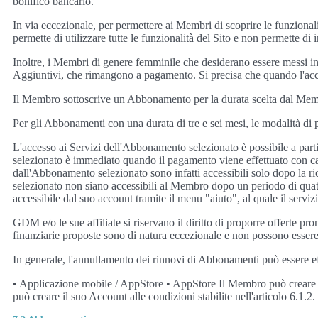
bonifico bancario.
In via eccezionale, per permettere ai Membri di scoprire le funzionali
permette di utilizzare tutte le funzionalità del Sito e non permette di 
Inoltre, i Membri di genere femminile che desiderano essere messi i
Aggiuntivi, che rimangono a pagamento. Si precisa che quando l'accesso
Il Membro sottoscrive un Abbonamento per la durata scelta dal Memb
Per gli Abbonamenti con una durata di tre e sei mesi, le modalità di
L'accesso ai Servizi dell'Abbonamento selezionato è possibile a par
selezionato è immediato quando il pagamento viene effettuato con car
dall'Abbonamento selezionato sono infatti accessibili solo dopo la ri
selezionato non siano accessibili al Membro dopo un periodo di quatto
accessibile dal suo account tramite il menu "aiuto", al quale il serviz
GDM e/o le sue affiliate si riservano il diritto di proporre offerte
finanziarie proposte sono di natura eccezionale e non possono essere 
In generale, l'annullamento dei rinnovi di Abbonamenti può essere ef
• Applicazione mobile / AppStore • AppStore Il Membro può creare il 
può creare il suo Account alle condizioni stabilite nell'articolo 6.1.