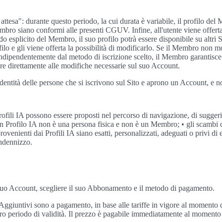
attesa": durante questo periodo, la cui durata è variabile, il profilo de
Membro siano conformi alle presenti CGUV. Infine, all'utente viene offerta l
rdo esplicito del Membro, il suo profilo potrà essere disponibile su altri S
lo e gli viene offerta la possibilità di modificarlo. Se il Membro non
nte. Indipendentemente dal metodo di iscrizione scelto, il Membro garantisc
ere direttamente alle modifiche necessarie sul suo Account.
identità delle persone che si iscrivono sul Sito e aprono un Account, e n
ofili IA possono essere proposti nel percorso di navigazione, di suggerim
 Profilo IA non è una persona fisica e non è un Membro; • gli scambi co
rovenienti dai Profili IA siano esatti, personalizzati, adeguati o privi di
indennizzo.
suo Account, scegliere il suo Abbonamento e il metodo di pagamento.
 Aggiuntivi sono a pagamento, in base alle tariffe in vigore al momento de
oro periodo di validità. Il prezzo è pagabile immediatamente al momento 