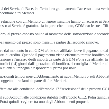
tà dei Servizi di Base, è offerto loro gratuitamente l'accesso a una versi
incontrare altri Membri.
n relazione con un Membro di genere maschile hanno un accesso ai Servi
 ai Servizi è gratuito, sia in parte che in toto, GDM e/o le sue affiliate
ro, al prezzo esposto online al momento della sottoscrizione e secondo
 pagamento del prezzo sono mensili a partire dal secondo rinnovo.
tire dal momento in cui GDM e/o le sue affiliate riceve il pagamento da
ta di credito. Quando il pagamento viene effettuato tramite bonifico ban
cezione e l'incasso degli importi da parte di GDM e/o le sue affiliate. I
rdici (14) giorni dall'operazione di bonifico, si consiglia al Membro di
io clienti si impegna a rispondere il prima possibile.
 promozionali temporanee di Abbonamento ai nuovi Membri o agli Abbonati
oggetto di reclami da parte di altri Membri.
fettuato alle condizioni dell'articolo 17 "rescissione" delle presenti C
suo Account alle condizioni stabilite nell'articolo 6.1.2. Potrà quind
2. Potrà quindi scegliere tra uno degli Abbonamenti proposti.