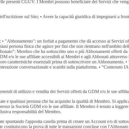
nite nelle presenti CGUV. I Membri possono beneficiare dei Servizi che ven
ell'iscrizione sul Sito; • Avere la capacità giuridica di impegnarsi a fro
arti: • "Abbonamento": un forfait a pagamento che dà accesso ai Servizi o
 persona fisica che agisce per fini che non rientrano nell'ambito della s
Abbonato": Membro che ha sottoscritto uno o più Abbonamenti offerti da G
DM e/o le sue affiliate accessibili ai Membri e agli Abbonati attraverso il
oro caratteristiche essenziali prima di sottoscrivere un Abbonamento. • “P
n’interazione conversazionale e scambi sulla piattaforma. • “Contenuto I
nerali di utilizzo e vendita dei Servizi offerti da GDM e/o le sue affili
ate e qualsiasi persona che ha acquisito la qualità di Membro. Si appli
esso la Società GDM e/o le sue affiliate. Il Membro è tenuto a leggere
lusiva responsabilità del Membro.
ate spuntando l'apposita casella prima di creare un Account e/o di sotto
ate costituiscono la prova di tutte le transazioni concluse con l'Abbonat