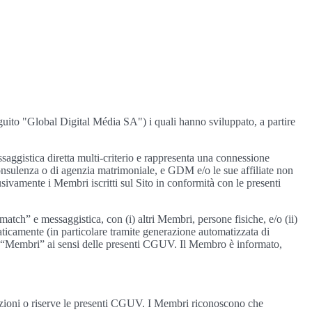
 seguito "Global Digital Média SA") i quali hanno sviluppato, a partire
ssaggistica diretta multi-criterio e rappresenta una connessione
 consulenza o di agenzia matrimoniale, e GDM e/o le sue affiliate non
usivamente i Membri iscritti sul Sito in conformità con le presenti
atch” e messaggistica, con (i) altri Membri, persone fisiche, e/o (ii)
tomaticamente (in particolare tramite generazione automatizzata di
ti “Membri” ai sensi delle presenti CGUV. Il Membro è informato,
strizioni o riserve le presenti CGUV. I Membri riconoscono che