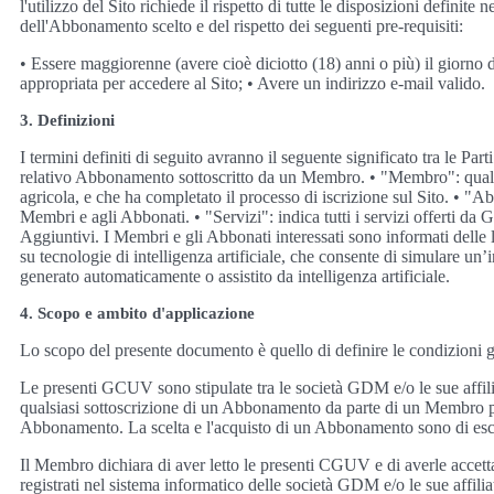
l'utilizzo del Sito richiede il rispetto di tutte le disposizioni defi
dell'Abbonamento scelto e del rispetto dei seguenti pre-requisiti:
• Essere maggiorenne (avere cioè diciotto (18) anni o più) il giorno d
appropriata per accedere al Sito; • Avere un indirizzo e-mail valido.
3. Definizioni
I termini definiti di seguito avranno il seguente significato tra le P
relativo Abbonamento sottoscritto da un Membro. • "Membro": qualsiasi
agricola, e che ha completato il processo di iscrizione sul Sito. • "
Membri e agli Abbonati. • "Servizi": indica tutti i servizi offerti da G
Aggiuntivi. I Membri e gli Abbonati interessati sono informati delle l
su tecnologie di intelligenza artificiale, che consente di simulare u
generato automaticamente o assistito da intelligenza artificiale.
4. Scopo e ambito d'applicazione
Lo scopo del presente documento è quello di definire le condizioni ge
Le presenti GCUV sono stipulate tra le società GDM e/o le sue affili
qualsiasi sottoscrizione di un Abbonamento da parte di un Membro pr
Abbonamento. La scelta e l'acquisto di un Abbonamento sono di esc
Il Membro dichiara di aver letto le presenti CGUV e di averle accett
registrati nel sistema informatico delle società GDM e/o le sue affili