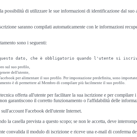
ta la possibilità di utilizzare le sue informazioni di identificazione dal s
iscrizione saranno compilati automaticamente con le informazioni recuper
attamento sono i seguenti:
questo dato, che è obbligatorio quando l'utente si iscri
ro sul suo profilo,
genere dell'utente,
t Facebook per alimentare il suo profilo. Per impostazione predefinita, sono importa
ttamento è di permettere al Membro di compilare più facilmente il suo profilo.
ecnica offerta all'utente per facilitare la sua iscrizione e per compilar
 non garantiscono il corretto funzionamento o l'affidabilità delle informa
a sull'account Facebook dell'utente Internet.
do la casella prevista a questo scopo; se non le accetta, deve interrompe
nte convalida il modulo di iscrizione e riceve una e-mail di conferma dell