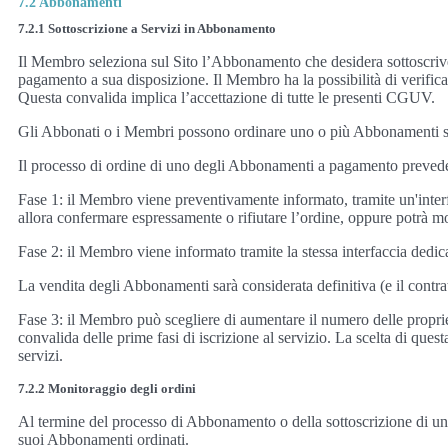
7.2 Abbonamenti
7.2.1 Sottoscrizione a Servizi in Abbonamento
Il Membro seleziona sul Sito l’Abbonamento che desidera sottoscrive
pagamento a sua disposizione. Il Membro ha la possibilità di verificar
Questa convalida implica l’accettazione di tutte le presenti CGUV.
Gli Abbonati o i Membri possono ordinare uno o più Abbonamenti supp
Il processo di ordine di uno degli Abbonamenti a pagamento prevede
Fase 1: il Membro viene preventivamente informato, tramite un'interf
allora confermare espressamente o rifiutare l’ordine, oppure potrà m
Fase 2: il Membro viene informato tramite la stessa interfaccia dedic
La vendita degli Abbonamenti sarà considerata definitiva (e il contr
Fase 3: il Membro può scegliere di aumentare il numero delle proprie 
convalida delle prime fasi di iscrizione al servizio. La scelta di ques
servizi.
7.2.2 Monitoraggio degli ordini
Al termine del processo di Abbonamento o della sottoscrizione di u
suoi Abbonamenti ordinati.