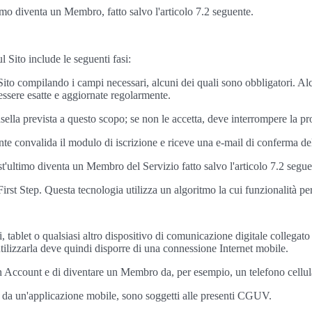
timo diventa un Membro, fatto salvo l'articolo 7.2 seguente.
l Sito include le seguenti fasi:
Sito compilando i campi necessari, alcuni dei quali sono obbligatori. Alcu
essere esatte e aggiornate regolarmente.
ella prevista a questo scopo; se non le accetta, deve interrompere la pro
nte convalida il modulo di iscrizione e riceve una e-mail di conferma dell
est'ultimo diventa un Membro del Servizio fatto salvo l'articolo 7.2 segue
irst Step. Questa tecnologia utilizza un algoritmo la cui funzionalità p
i, tablet o qualsiasi altro dispositivo di comunicazione digitale collegat
 utilizzarla deve quindi disporre di una connessione Internet mobile.
re un Account e di diventare un Membro da, per esempio, un telefono cell
ti da un'applicazione mobile, sono soggetti alle presenti CGUV.