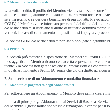
6.2 Messa in attesa dei profili
Una volta iscritto, il profilo del Membro viene visualizzato come "in 
affiliate al fine di garantire che i dati e le informazioni fornite dal 
se è già iscritto o se desidera beneficiare di più contatti. Previo acco
CGUV, il Membro viene informato per e-mail del rifiuto del suo profi
e/o le sue affiliate si riservano il diritto di rifiutarlo definitivame
veritieri. In caso di cambiamento di questi dati, si impegna a proced
Le società GDM e/o le sue affiliate non sono obbligate a garantire l'
6.3 Profili IA
La Società può mettere a disposizione dei Membri dei Profili IA. I Pr
messaggistica. Il Membro riconosce e accetta espressamente che: • un
utente; • la Società non garantisce che le informazioni o i contenuti p
in qualsiasi momento i Profili IA, senza che ciò dia diritto ad alcun 
7. Sottoscrizione di un Abbonamento e modalità finanziarie
7.1 Modalità di pagamento degli Abbonamenti
Per sottoscrivere un Abbonamento, il Membro deve prima creare il 
In linea di principio, gli Abbonamenti ai Servizi di Base e ai Servizi
del Membro. Queste tariffe sono fisse e rimangono invariate per il l