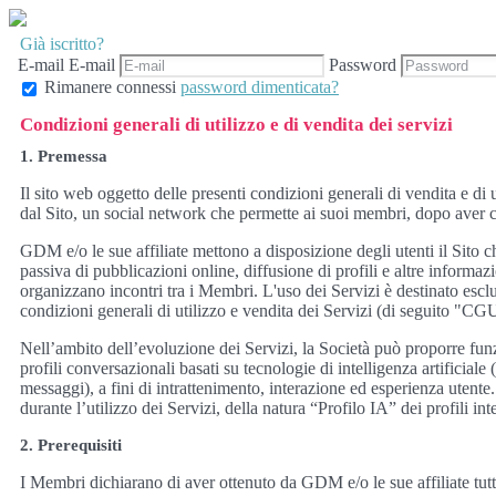
Già iscritto?
E-mail
E-mail
Password
Rimanere connessi
password dimenticata?
Condizioni generali di utilizzo e di vendita dei servizi
1. Premessa
Il sito web oggetto delle presenti condizioni generali di vendita e di 
dal Sito, un social network che permette ai suoi membri, dopo aver cre
GDM e/o le sue affiliate mettono a disposizione degli utenti il Sito c
passiva di pubblicazioni online, diffusione di profili e altre informa
organizzano incontri tra i Membri. L'uso dei Servizi è destinato esclu
condizioni generali di utilizzo e vendita dei Servizi (di seguito "C
Nell’ambito dell’evoluzione dei Servizi, la Società può proporre funzi
profili conversazionali basati su tecnologie di intelligenza artificiale
messaggi), a fini di intrattenimento, interazione ed esperienza ute
durante l’utilizzo dei Servizi, della natura “Profilo IA” dei profili int
2. Prerequisiti
I Membri dichiarano di aver ottenuto da GDM e/o le sue affiliate tutt