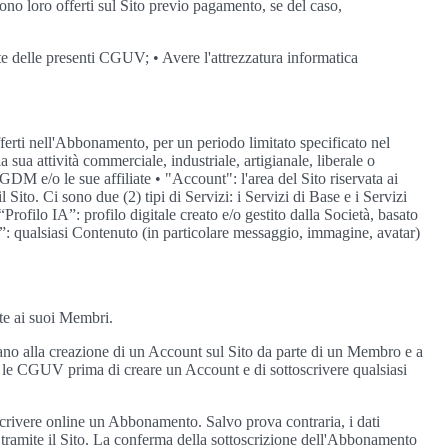
gono loro offerti sul Sito previo pagamento, se del caso,
nte delle presenti CGUV; • Avere l'attrezzatura informatica
fferti nell'Abbonamento, per un periodo limitato specificato nel
ua attività commerciale, industriale, artigianale, liberale o
DM e/o le sue affiliate • "Account": l'area del Sito riservata ai
 Sito. Ci sono due (2) tipi di Servizi: i Servizi di Base e i Servizi
rofilo IA”: profilo digitale creato e/o gestito dalla Società, basato
A”: qualsiasi Contenuto (in particolare messaggio, immagine, avatar)
ate ai suoi Membri.
cano alla creazione di un Account sul Sito da parte di un Membro e a
 le CGUV prima di creare un Account e di sottoscrivere qualsiasi
scrivere online un Abbonamento. Salvo prova contraria, i dati
o tramite il Sito. La conferma della sottoscrizione dell'Abbonamento