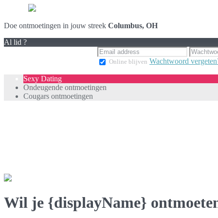
Doe ontmoetingen in jouw streek
Columbus, OH
Al lid ?
Wachtwoord vergeten
Online blijven
Sexy Dating
Ondeugende ontmoetingen
Cougars ontmoetingen
Wil je {displayName} ontmoete