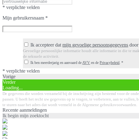
* verplichte velden
Mijn gebruikersnaam
*
Ik accepteer dat
mijn gevoelige persoonsgegevens
door 
Gevoelige persoonlijke informatie houdt alle informatie in die te mak
de seksuele activiteit.
Ik ben meerderjarig en aanvaard de
AVV
en de
Privacybeleid
.
*
* verplichte velden
Vorige
Verder
Loading...
De gegevens die worden verzameld bij de inschrijving zijn bestemd voor de onde
passen. U heeft het recht uw gegevens op te vragen, te verbeteren, aan te vullen, 
te sturen naar het adres dat wordt vermeld in de Algemene gebruiksvoorwaarden.
Recente aanmeldingen
Ik begin mijn zoektocht