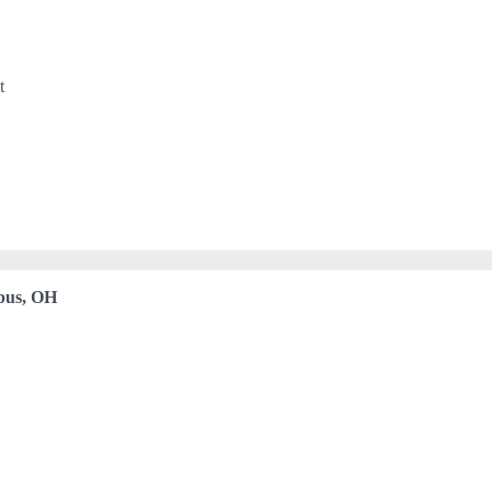
t
bus, OH